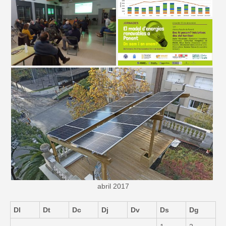
abril 2017
Dl
Dt
Dc
Dj
Dv
Ds
Dg