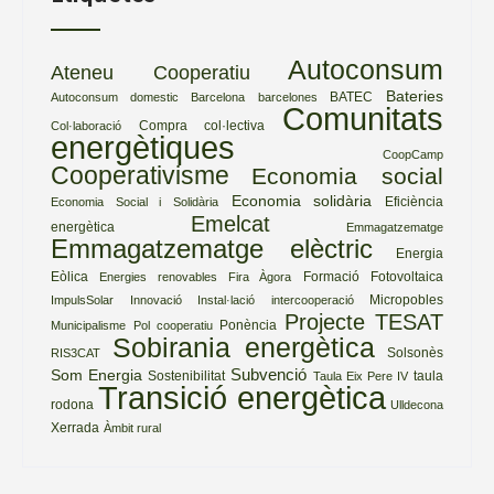
Autoconsum
Ateneu Cooperatiu
Bateries
BATEC
Autoconsum domestic
Barcelona
barcelones
Comunitats
Compra col·lectiva
Col·laboració
energètiques
CoopCamp
Cooperativisme
Economia social
Economia solidària
Eficiència
Economia Social i Solidària
Emelcat
energètica
Emmagatzematge
Emmagatzematge elèctric
Energia
Eòlica
Formació
Fotovoltaica
Energies renovables
Fira Àgora
Micropobles
ImpulsSolar
Innovació
Instal·lació
intercooperació
Projecte TESAT
Ponència
Municipalisme
Pol cooperatiu
Sobirania energètica
Solsonès
RIS3CAT
Subvenció
Som Energia
Sostenibilitat
taula
Taula Eix Pere IV
Transició energètica
rodona
Ulldecona
Xerrada
Àmbit rural