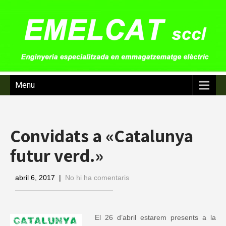
Menu
Convidats a «Catalunya
futur verd.»
abril 6, 2017
|
No hi ha comentaris
El 26 d’abril estarem presents a la