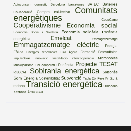
Bateries
BATEC
Autoconsum domestic
Barcelona
barcelones
Comunitats
Compra col·lectiva
Col·laboració
energètiques
CoopCamp
Cooperativisme
Economia social
Economia solidària
Eficiència
Economia Social i Solidària
Emelcat
energètica
Emmagatzematge
Emmagatzematge elèctric
Energia
Eòlica
Formació
Fotovoltaica
Energies renovables
Fira Àgora
Micropobles
ImpulsSolar
Innovació
Instal·lació
intercooperació
Projecte TESAT
Ponència
Municipalisme
Pol cooperatiu
Sobirania energètica
Solsonès
RIS3CAT
Subvenció
Som Energia
Sostenibilitat
taula
Taula Eix Pere IV
Transició energètica
rodona
Ulldecona
Xerrada
Àmbit rural