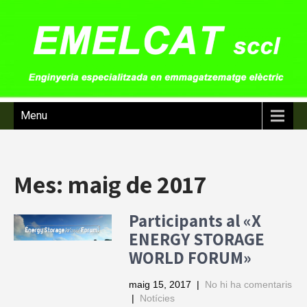
Menu
Mes:
maig de 2017
Participants al «X
ENERGY STORAGE
WORLD FORUM»
maig 15, 2017
|
No hi ha comentaris
|
Notícies