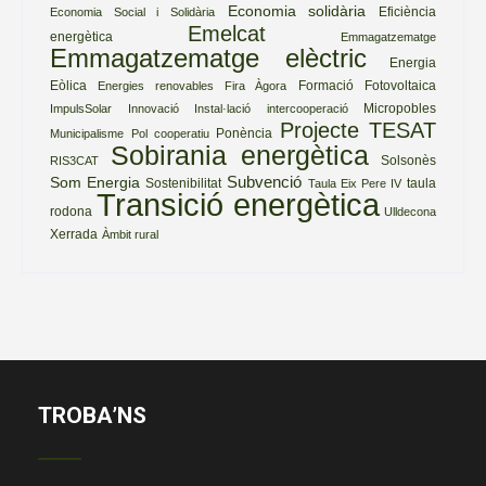
Economia solidària
Eficiència
Economia Social i Solidària
Emelcat
energètica
Emmagatzematge
Emmagatzematge elèctric
Energia
Eòlica
Formació
Fotovoltaica
Energies renovables
Fira Àgora
Micropobles
ImpulsSolar
Innovació
Instal·lació
intercooperació
Projecte TESAT
Ponència
Municipalisme
Pol cooperatiu
Sobirania energètica
Solsonès
RIS3CAT
Subvenció
Som Energia
Sostenibilitat
taula
Taula Eix Pere IV
Transició energètica
rodona
Ulldecona
Xerrada
Àmbit rural
TROBA’NS