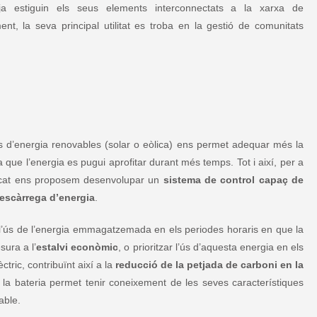
ja estiguin els seus elements interconnectats a la xarxa de
t, la seva principal utilitat es troba en la gestió de comunitats
s d’energia renovables (solar o eòlica) ens permet adequar més la
ue l’energia es pugui aprofitar durant més temps. Tot i així, per a
elcat ens proposem desenvolupar un
sistema de control capaç de
descàrrega d’energia
.
ar l’ús de l’energia emmagatzemada en els periodes horaris en que la
sura a l’
estalvi econòmic
, o prioritzar l’ús d’aquesta energia en els
ctric, contribuïnt així a la
reducció de la petjada de carboni en la
a la bateria permet tenir coneixement de les seves característiques
able.