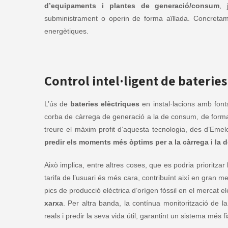
d’equipaments i plantes de generació/consum
, 
subministrament o operin de forma aïllada. Concretamen
energètiques.
Control intel·ligent de bateries
L’ús de
bateries elèctriques
en instal·lacions amb font
corba de càrrega de generació a la de consum, de forma q
treure el màxim profit d’aquesta tecnologia, des d’Em
predir els moments més òptims per a la càrrega i la 
Això implica, entre altres coses, que es podria prioritz
tarifa de l’usuari és més cara, contribuïnt així en gran me
pics de producció elèctrica d’orígen fòssil en el mercat elè
xarxa
. Per altra banda, la contínua monitorització de l
reals i predir la seva vida útil, garantint un sistema més fi