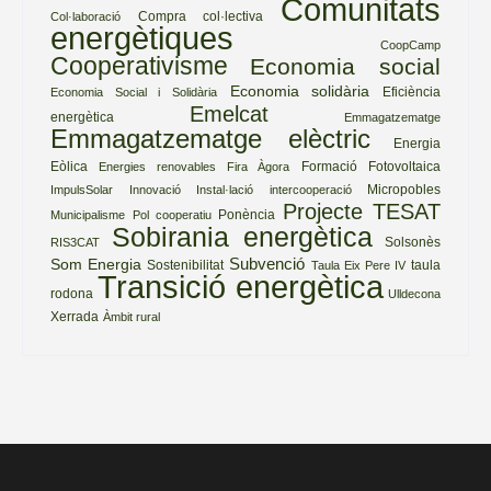
Comunitats
Compra col·lectiva
Col·laboració
energètiques
CoopCamp
Cooperativisme
Economia social
Economia solidària
Eficiència
Economia Social i Solidària
Emelcat
energètica
Emmagatzematge
Emmagatzematge elèctric
Energia
Eòlica
Formació
Fotovoltaica
Energies renovables
Fira Àgora
Micropobles
ImpulsSolar
Innovació
Instal·lació
intercooperació
Projecte TESAT
Ponència
Municipalisme
Pol cooperatiu
Sobirania energètica
Solsonès
RIS3CAT
Subvenció
Som Energia
Sostenibilitat
taula
Taula Eix Pere IV
Transició energètica
rodona
Ulldecona
Xerrada
Àmbit rural