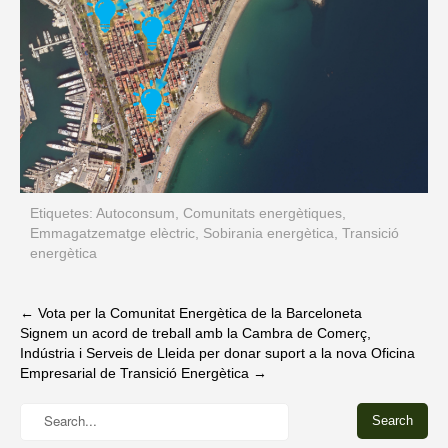
Etiquetes:
Autoconsum
,
Comunitats energètiques
,
Emmagatzematge elèctric
,
Sobirania energètica
,
Transició
energètica
Post
←
Vota per la Comunitat Energètica de la Barceloneta
Signem un acord de treball amb la Cambra de Comerç,
navigation
Indústria i Serveis de Lleida per donar suport a la nova Oficina
Empresarial de Transició Energètica
→