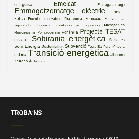
Emelcat
energètica
Emmagatzematge
Emmagatzematge elèctric
Energia
Eòlica
Formació
Fotovoltaica
Energies renovables
Fira Àgora
Micropobles
ImpulsSolar
Innovació
Instal·lació
intercooperació
Projecte TESAT
Ponència
Municipalisme
Pol cooperatiu
Sobirania energètica
Solsonès
RIS3CAT
Subvenció
Som Energia
Sostenibilitat
taula
Taula Eix Pere IV
Transició energètica
rodona
Ulldecona
Xerrada
Àmbit rural
TROBA’NS
Oficina: Avinguda Diagonal 50 bis, Barcelona, 08019