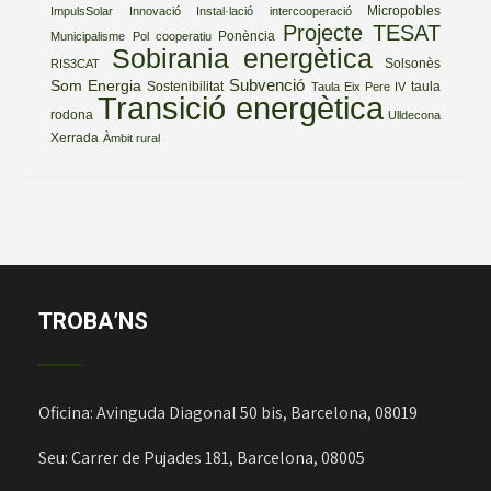
Micropobles
ImpulsSolar
Innovació
Instal·lació
intercooperació
Projecte TESAT
Ponència
Municipalisme
Pol cooperatiu
Sobirania energètica
Solsonès
RIS3CAT
Subvenció
Som Energia
Sostenibilitat
taula
Taula Eix Pere IV
Transició energètica
rodona
Ulldecona
Xerrada
Àmbit rural
TROBA’NS
Oficina: Avinguda Diagonal 50 bis, Barcelona, 08019
Seu: Carrer de Pujades 181, Barcelona, 08005