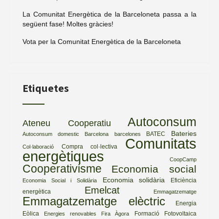
La Comunitat Energètica de la Barceloneta passa a la
següent fase! Moltes gràcies!
Vota per la Comunitat Energètica de la Barceloneta
Etiquetes
Autoconsum
Ateneu Cooperatiu
Bateries
BATEC
Autoconsum domestic
Barcelona
barcelones
Comunitats
Compra col·lectiva
Col·laboració
energètiques
CoopCamp
Cooperativisme
Economia social
Economia solidària
Eficiència
Economia Social i Solidària
Emelcat
energètica
Emmagatzematge
Emmagatzematge elèctric
Energia
Eòlica
Formació
Fotovoltaica
Energies renovables
Fira Àgora