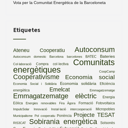
Vota per la Comunitat Energètica de la Barceloneta
Etiquetes
Autoconsum
Ateneu Cooperatiu
Bateries
BATEC
Autoconsum domestic
Barcelona
barcelones
Comunitats
Compra col·lectiva
Col·laboració
energètiques
CoopCamp
Cooperativisme
Economia social
Economia solidària
Eficiència
Economia Social i Solidària
Emelcat
energètica
Emmagatzematge
Emmagatzematge elèctric
Energia
Eòlica
Formació
Fotovoltaica
Energies renovables
Fira Àgora
Micropobles
ImpulsSolar
Innovació
Instal·lació
intercooperació
Projecte TESAT
Ponència
Municipalisme
Pol cooperatiu
Sobirania energètica
Solsonès
RIS3CAT