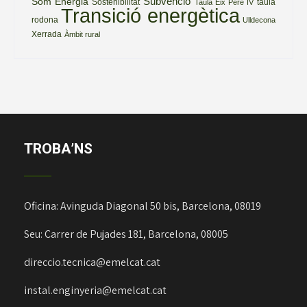
Subvenció
Som Energia
Sostenibilitat
taula
Taula Eix Pere IV
Transició energètica
rodona
Ulldecona
Xerrada
Àmbit rural
TROBA’NS
Oficina: Avinguda Diagonal 50 bis, Barcelona, 08019
Seu: Carrer de Pujades 181, Barcelona, 08005
direccio.tecnica@emelcat.cat
instal.enginyeria@emelcat.cat