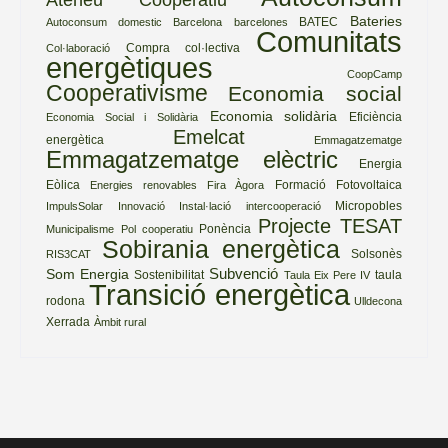
Bateries
BATEC
Autoconsum domestic
Barcelona
barcelones
Comunitats
Compra col·lectiva
Col·laboració
energètiques
CoopCamp
Cooperativisme
Economia social
Economia solidària
Eficiència
Economia Social i Solidària
Emelcat
energètica
Emmagatzematge
Emmagatzematge elèctric
Energia
Eòlica
Formació
Fotovoltaica
Energies renovables
Fira Àgora
Micropobles
ImpulsSolar
Innovació
Instal·lació
intercooperació
Projecte TESAT
Ponència
Municipalisme
Pol cooperatiu
Sobirania energètica
Solsonès
RIS3CAT
Subvenció
Som Energia
Sostenibilitat
taula
Taula Eix Pere IV
Transició energètica
rodona
Ulldecona
Xerrada
Àmbit rural