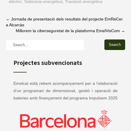
elèctric
,
Sobirania energètica
,
Transició energètica
Post
←
Jornada de presentació dels resultats del projecte EmReCer
a Alcarràs
navigation
Millorem la ciberseguretat de la plataforma EmelVisCom
→
Projectes subvencionats
Emelcat està rebent acompanyament per a l’elaboració
d’un programari de dimensionat, gestió i operació de
bateries amb finançament del programa Impulsem 2025