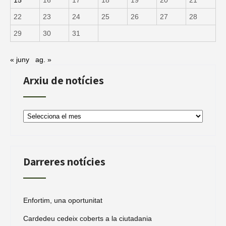
15
16
17
18
19
20
21
22
23
24
25
26
27
28
29
30
31
« juny
ag. »
Arxiu de notícies
Arxiu
de
notícies
Darreres notícies
Enfortim, una oportunitat
Cardedeu cedeix coberts a la ciutadania