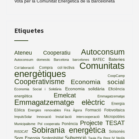
Vota per la Comunitat Energètica de la Barceloneta
Etiquetes
Autoconsum
Ateneu Cooperatiu
Bateries
BATEC
Autoconsum domestic
Barcelona
barcelones
Comunitats
Compra col·lectiva
Col·laboració
energètiques
CoopCamp
Cooperativisme
Economia social
Economia solidària
Eficiència
Economia Social i Solidària
Emelcat
energètica
Emmagatzematge
Emmagatzematge elèctric
Energia
Eòlica
Formació
Fotovoltaica
Energies renovables
Fira Àgora
Micropobles
ImpulsSolar
Innovació
Instal·lació
intercooperació
Projecte TESAT
Ponència
Municipalisme
Pol cooperatiu
Sobirania energètica
Solsonès
RIS3CAT
Subvenció
Som Energia
Sostenibilitat
taula
Taula Eix Pere IV