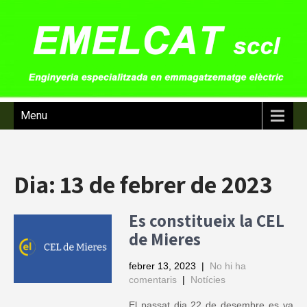
Menu
Dia:
13 de febrer de 2023
Es constitueix la CEL
de Mieres
febrer 13, 2023
|
No hi ha
comentaris
|
Notícies
El passat dia 22 de desembre es va