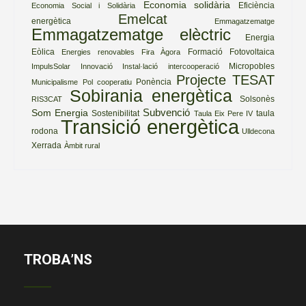
Economia solidària
Eficiència
Economia Social i Solidària
Emelcat
energètica
Emmagatzematge
Emmagatzematge elèctric
Energia
Eòlica
Formació
Fotovoltaica
Energies renovables
Fira Àgora
Micropobles
ImpulsSolar
Innovació
Instal·lació
intercooperació
Projecte TESAT
Ponència
Municipalisme
Pol cooperatiu
Sobirania energètica
Solsonès
RIS3CAT
Subvenció
Som Energia
Sostenibilitat
taula
Taula Eix Pere IV
Transició energètica
rodona
Ulldecona
Xerrada
Àmbit rural
TROBA’NS