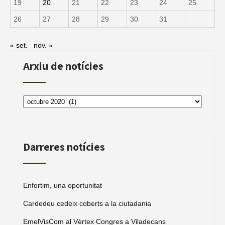
19
20
21
22
23
24
25
26
27
28
29
30
31
« set.
nov. »
Arxiu de notícies
Arxiu
de
notícies
Darreres notícies
Enfortim, una oportunitat
Cardedeu cedeix coberts a la ciutadania
EmelVisCom al Vèrtex Congres a Viladecans