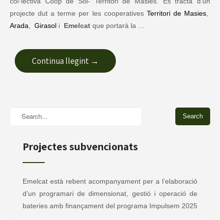
col·lectiva Coop de Sol- Territori de Masies. Es tracta d’un
projecte dut a terme per les cooperatives
Territori de Masies
,
Arada
,
Girasol
i
Emelcat
que portarà la …
Continua llegint →
Projectes subvencionats
Emelcat està rebent acompanyament per a l’elaboració
d’un programari de dimensionat, gestió i operació de
bateries amb finançament del programa Impulsem 2025