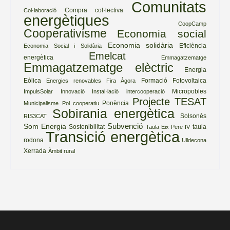
Comunitats
Compra col·lectiva
Col·laboració
energètiques
CoopCamp
Cooperativisme
Economia social
Economia solidària
Eficiència
Economia Social i Solidària
Emelcat
energètica
Emmagatzematge
Emmagatzematge elèctric
Energia
Eòlica
Formació
Fotovoltaica
Energies renovables
Fira Àgora
Micropobles
ImpulsSolar
Innovació
Instal·lació
intercooperació
Projecte TESAT
Ponència
Municipalisme
Pol cooperatiu
Sobirania energètica
Solsonès
RIS3CAT
Subvenció
Som Energia
Sostenibilitat
taula
Taula Eix Pere IV
Transició energètica
rodona
Ulldecona
Xerrada
Àmbit rural