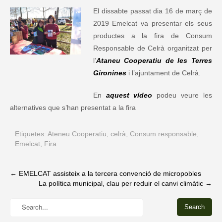
El dissabte passat dia 16 de març de
2019 Emelcat va presentar els seus
productes a la fira de Consum
Responsable de Celrà organitzat per
l’
Ataneu Cooperatiu de les Terres
Gironines
i l’ajuntament de Celrà.
En
aquest vídeo
podeu veure les
alternatives que s’han presentat a la fira
Etiquetes:
Ateneu Cooperatiu
,
celrà
,
Consum responsable
,
Emelcat
,
Fira
Post
←
EMELCAT assisteix a la tercera convenció de micropobles
La política municipal, clau per reduir el canvi climàtic
→
navigation