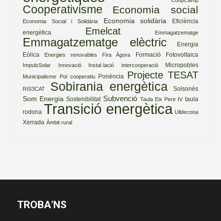
Cooperativisme
Economia social
Economia solidària
Eficiència
Economia Social i Solidària
Emelcat
energètica
Emmagatzematge
Emmagatzematge elèctric
Energia
Eòlica
Formació
Fotovoltaica
Energies renovables
Fira Àgora
Micropobles
ImpulsSolar
Innovació
Instal·lació
intercooperació
Projecte TESAT
Ponència
Municipalisme
Pol cooperatiu
Sobirania energètica
Solsonès
RIS3CAT
Subvenció
Som Energia
Sostenibilitat
taula
Taula Eix Pere IV
Transició energètica
rodona
Ulldecona
Xerrada
Àmbit rural
TROBA’NS