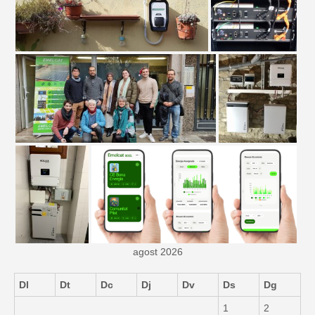
agost 2026
Dl
Dt
Dc
Dj
Dv
Ds
Dg
1
2