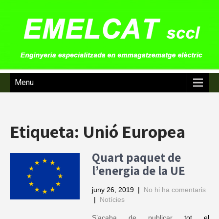
Menu
Etiqueta:
Unió Europea
Quart paquet de
l’energia de la UE
juny 26, 2019
|
No hi ha comentaris
|
Notícies
S’acaba de publicar
tot el