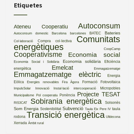
Etiquetes
Autoconsum
Ateneu Cooperatiu
Bateries
BATEC
Autoconsum domestic
Barcelona
barcelones
Comunitats
Compra col·lectiva
Col·laboració
energètiques
CoopCamp
Cooperativisme
Economia social
Economia solidària
Eficiència
Economia Social i Solidària
Emelcat
energètica
Emmagatzematge
Emmagatzematge elèctric
Energia
Eòlica
Formació
Fotovoltaica
Energies renovables
Fira Àgora
Micropobles
ImpulsSolar
Innovació
Instal·lació
intercooperació
Projecte TESAT
Ponència
Municipalisme
Pol cooperatiu
Sobirania energètica
Solsonès
RIS3CAT
Subvenció
Som Energia
Sostenibilitat
taula
Taula Eix Pere IV
Transició energètica
rodona
Ulldecona
Xerrada
Àmbit rural