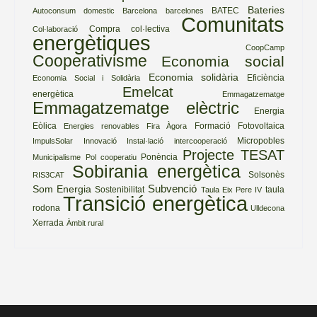
Bateries
BATEC
Autoconsum domestic
Barcelona
barcelones
Comunitats
Compra col·lectiva
Col·laboració
energètiques
CoopCamp
Cooperativisme
Economia social
Economia solidària
Eficiència
Economia Social i Solidària
Emelcat
energètica
Emmagatzematge
Emmagatzematge elèctric
Energia
Eòlica
Formació
Fotovoltaica
Energies renovables
Fira Àgora
Micropobles
ImpulsSolar
Innovació
Instal·lació
intercooperació
Projecte TESAT
Ponència
Municipalisme
Pol cooperatiu
Sobirania energètica
Solsonès
RIS3CAT
Subvenció
Som Energia
Sostenibilitat
taula
Taula Eix Pere IV
Transició energètica
rodona
Ulldecona
Xerrada
Àmbit rural