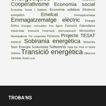
Cooperativisme
Economia social
Economia solidària
Eficiència
Economia Social i Solidària
Emelcat
energètica
Emmagatzematge
Emmagatzematge elèctric
Energia
Eòlica
Formació
Fotovoltaica
Energies renovables
Fira Àgora
Micropobles
ImpulsSolar
Innovació
Instal·lació
intercooperació
Projecte TESAT
Ponència
Municipalisme
Pol cooperatiu
Sobirania energètica
Solsonès
RIS3CAT
Subvenció
Som Energia
Sostenibilitat
taula
Taula Eix Pere IV
Transició energètica
rodona
Ulldecona
Xerrada
Àmbit rural
TROBA’NS