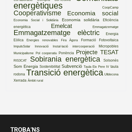
energètiques
CoopCamp
Cooperativisme
Economia social
Economia solidària
Eficiència
Economia Social i Solidària
Emelcat
energètica
Emmagatzematge
Emmagatzematge elèctric
Energia
Eòlica
Formació
Fotovoltaica
Energies renovables
Fira Àgora
Micropobles
ImpulsSolar
Innovació
Instal·lació
intercooperació
Projecte TESAT
Ponència
Municipalisme
Pol cooperatiu
Sobirania energètica
Solsonès
RIS3CAT
Subvenció
Som Energia
Sostenibilitat
taula
Taula Eix Pere IV
Transició energètica
rodona
Ulldecona
Xerrada
Àmbit rural
TROBA’NS