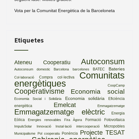
Vota per la Comunitat Energètica de la Barceloneta
Etiquetes
Autoconsum
Ateneu Cooperatiu
Bateries
BATEC
Autoconsum domestic
Barcelona
barcelones
Comunitats
Compra col·lectiva
Col·laboració
energètiques
CoopCamp
Cooperativisme
Economia social
Economia solidària
Eficiència
Economia Social i Solidària
Emelcat
energètica
Emmagatzematge
Emmagatzematge elèctric
Energia
Eòlica
Formació
Fotovoltaica
Energies renovables
Fira Àgora
Micropobles
ImpulsSolar
Innovació
Instal·lació
intercooperació
Projecte TESAT
Ponència
Municipalisme
Pol cooperatiu