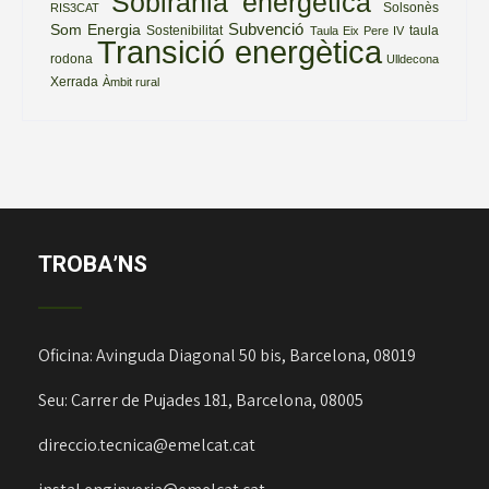
Sobirania energètica
Solsonès
RIS3CAT
Subvenció
Som Energia
Sostenibilitat
taula
Taula Eix Pere IV
Transició energètica
rodona
Ulldecona
Xerrada
Àmbit rural
TROBA’NS
Oficina: Avinguda Diagonal 50 bis, Barcelona, 08019
Seu: Carrer de Pujades 181, Barcelona, 08005
direccio.tecnica@emelcat.cat