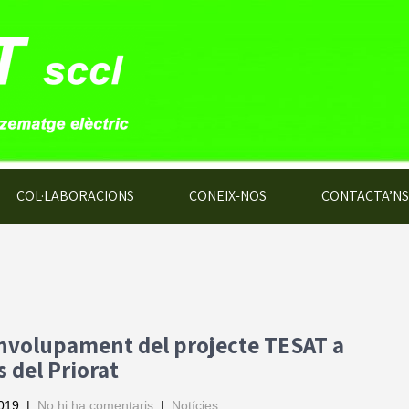
COL·LABORACIONS
CONEIX-NOS
CONTACTA’NS
nvolupament del projecte TESAT a
s del Priorat
2019
|
No hi ha comentaris
|
Notícies