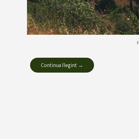
F
Continua llegint →