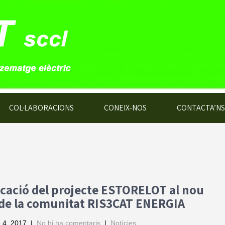
COL·LABORACIONS
CONEIX-NOS
CONTACTA’NS
cació del projecte ESTORELOT al nou
de la comunitat RIS3CAT ENERGIA
 4, 2017
|
No hi ha comentaris
|
Notícies