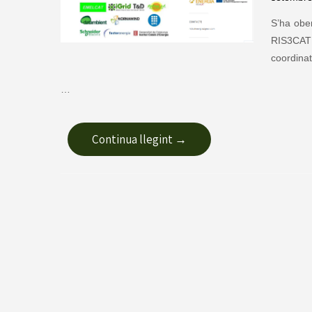
S’ha obe
RIS3CAT
coordina
…
Continua llegint →