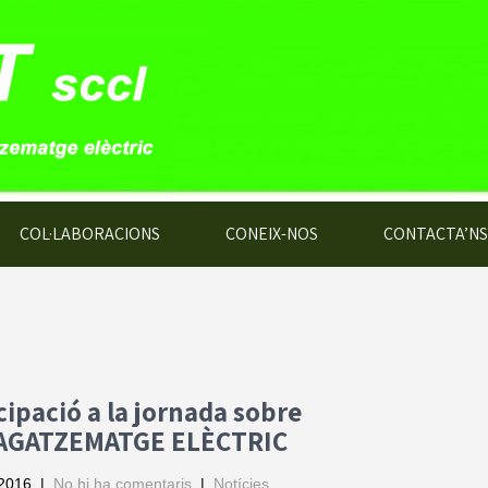
COL·LABORACIONS
CONEIX-NOS
CONTACTA’NS
cipació a la jornada sobre
GATZEMATGE ELÈCTRIC
 2016
|
No hi ha comentaris
|
Notícies