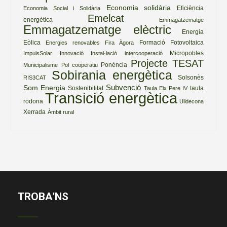
Economia solidària
Eficiència
Economia Social i Solidària
Emelcat
energètica
Emmagatzematge
Emmagatzematge elèctric
Energia
Eòlica
Formació
Fotovoltaica
Energies renovables
Fira Àgora
Micropobles
ImpulsSolar
Innovació
Instal·lació
intercooperació
Projecte TESAT
Ponència
Municipalisme
Pol cooperatiu
Sobirania energètica
Solsonès
RIS3CAT
Subvenció
Som Energia
Sostenibilitat
taula
Taula Eix Pere IV
Transició energètica
rodona
Ulldecona
Xerrada
Àmbit rural
TROBA’NS