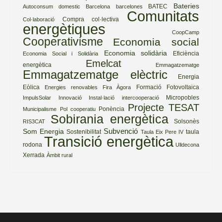
Bateries
BATEC
Autoconsum domestic
Barcelona
barcelones
Comunitats
Compra col·lectiva
Col·laboració
energètiques
CoopCamp
Cooperativisme
Economia social
Economia solidària
Eficiència
Economia Social i Solidària
Emelcat
energètica
Emmagatzematge
Emmagatzematge elèctric
Energia
Eòlica
Formació
Fotovoltaica
Energies renovables
Fira Àgora
Micropobles
ImpulsSolar
Innovació
Instal·lació
intercooperació
Projecte TESAT
Ponència
Municipalisme
Pol cooperatiu
Sobirania energètica
Solsonès
RIS3CAT
Subvenció
Som Energia
Sostenibilitat
taula
Taula Eix Pere IV
Transició energètica
rodona
Ulldecona
Xerrada
Àmbit rural