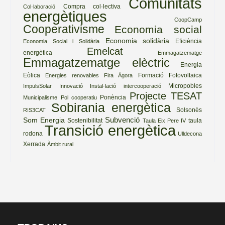
Comunitats
Compra col·lectiva
Col·laboració
energètiques
CoopCamp
Cooperativisme
Economia social
Economia solidària
Eficiència
Economia Social i Solidària
Emelcat
energètica
Emmagatzematge
Emmagatzematge elèctric
Energia
Eòlica
Formació
Fotovoltaica
Energies renovables
Fira Àgora
Micropobles
ImpulsSolar
Innovació
Instal·lació
intercooperació
Projecte TESAT
Ponència
Municipalisme
Pol cooperatiu
Sobirania energètica
Solsonès
RIS3CAT
Subvenció
Som Energia
Sostenibilitat
taula
Taula Eix Pere IV
Transició energètica
rodona
Ulldecona
Xerrada
Àmbit rural