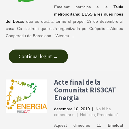
Emelcat
participa a la
Taula
metropolitana: L’ESS a les dues ribes
del Besòs
que es durà a terme el proper 19 de desembre al
casal Ca l’Isidret i que està organitzada per Coòpolis – Ateneu
Cooperatiu de Barcelona i l’Ateneu …
Continua llegint →
Acte final de la
Comunitat RIS3CAT
Energia
desembre 10, 2019
|
No hi ha
comentaris
|
Notícies
,
Presentació
Aquest dimecres 11
Emelcat