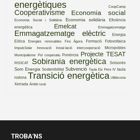
energètiques
CoopCamp
Cooperativisme
Economia social
Economia solidària
Eficiència
Economia Social i Solidària
Emelcat
energètica
Emmagatzematge
Emmagatzematge elèctric
Energia
Eòlica
Formació
Fotovoltaica
Energies renovables
Fira Àgora
Micropobles
ImpulsSolar
Innovació
Instal·lació
intercooperació
Projecte TESAT
Ponència
Municipalisme
Pol cooperatiu
Sobirania energètica
Solsonès
RIS3CAT
Subvenció
Som Energia
Sostenibilitat
taula
Taula Eix Pere IV
Transició energètica
rodona
Ulldecona
Xerrada
Àmbit rural
TROBA’NS