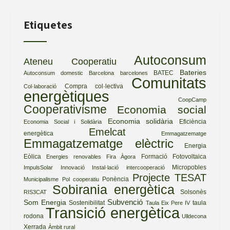
Etiquetes
Autoconsum
Ateneu Cooperatiu
Bateries
BATEC
Autoconsum domestic
Barcelona
barcelones
Comunitats
Compra col·lectiva
Col·laboració
energètiques
CoopCamp
Cooperativisme
Economia social
Economia solidària
Eficiència
Economia Social i Solidària
Emelcat
energètica
Emmagatzematge
Emmagatzematge elèctric
Energia
Eòlica
Formació
Fotovoltaica
Energies renovables
Fira Àgora
Micropobles
ImpulsSolar
Innovació
Instal·lació
intercooperació
Projecte TESAT
Ponència
Municipalisme
Pol cooperatiu
Sobirania energètica
Solsonès
RIS3CAT
Subvenció
Som Energia
Sostenibilitat
taula
Taula Eix Pere IV
Transició energètica
rodona
Ulldecona
Xerrada
Àmbit rural