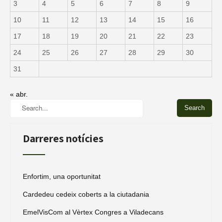
3
4
5
6
7
8
9
10
11
12
13
14
15
16
17
18
19
20
21
22
23
24
25
26
27
28
29
30
31
« abr.
Darreres notícies
Enfortim, una oportunitat
Cardedeu cedeix coberts a la ciutadania
EmelVisCom al Vèrtex Congres a Viladecans