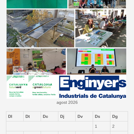
agost 2026
Dl
Dt
Dc
Dj
Dv
Ds
Dg
1
2