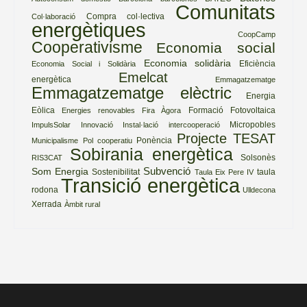
Comunitats
Compra col·lectiva
Col·laboració
energètiques
CoopCamp
Cooperativisme
Economia social
Economia solidària
Eficiència
Economia Social i Solidària
Emelcat
energètica
Emmagatzematge
Emmagatzematge elèctric
Energia
Eòlica
Formació
Fotovoltaica
Energies renovables
Fira Àgora
Micropobles
ImpulsSolar
Innovació
Instal·lació
intercooperació
Projecte TESAT
Ponència
Municipalisme
Pol cooperatiu
Sobirania energètica
Solsonès
RIS3CAT
Subvenció
Som Energia
Sostenibilitat
taula
Taula Eix Pere IV
Transició energètica
rodona
Ulldecona
Xerrada
Àmbit rural